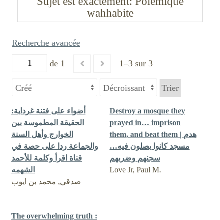
Sujet est exactement
Polémique
wahhabite
Recherche avancée
de 1
1–3 sur 3
Trier
‏أضواء على فتنة غرداية:
Destroy a mosque they
الحقيقة المطموسة بين
prayed in… imprison
them, and beat them | هدم
الخوارج وأهل السنة
مسجد كانوا يصلون فيه…
والجماعة ردا على حصة في
سجنهم وضربهم
قناة اقرأ وكلمة للأحمد
الشهمه
Love Jr, Paul M.
صدقي, محمد بن ايوب
The overwhelming truth :