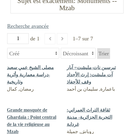
Sujet est exactement
Monuments --
Mzab
Recherche avancée
de 1
1–7 sur 7
Trier
تيرسين نات-مليشت= آبار
مصلى الشيخ عمي سعيد
آت مليشت: إرث الأجداد
-دراسة معمارية وأثرية
وقف للأحفاذ
وتاريخية
باعمارة, سليمان بن أحمد
رمضان, كمال
Grande mosquée de
ثقافة التراث العمراني:
Ghardaïa : Point central
التجربة الجزائرية- مدينة
de la vie religieuse au
غرداية
Mzab
روباش, جميلة