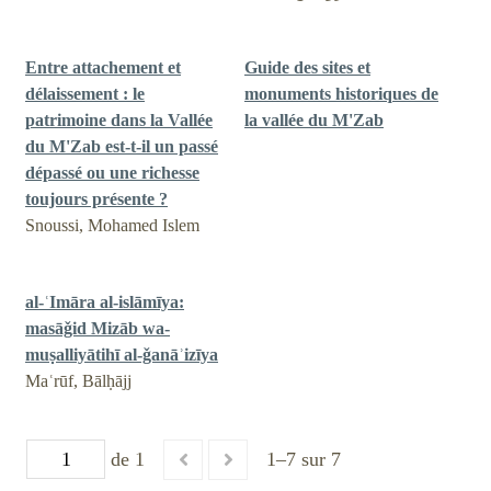
Entre attachement et
Guide des sites et
délaissement : le
monuments historiques de
patrimoine dans la Vallée
la vallée du M'Zab
du M'Zab est-t-il un passé
dépassé ou une richesse
toujours présente ?
Snoussi, Mohamed Islem
al-ʿImāra al-islāmīya:
masāǧid Mizāb wa-
muṣalliyātihī al-ǧanāʾizīya
Maʿrūf, Bālḥājj
de 1
1–7 sur 7