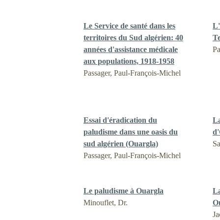
Le Service de santé dans les
L'
territoires du Sud algérien: 40
Te
années d'assistance médicale
Pa
aux populations, 1918-1958
Passager, Paul-François-Michel
Essai d'éradication du
La
paludisme dans une oasis du
d
sud algérien (Ouargla)
Sa
Passager, Paul-François-Michel
Le paludisme à Ouargla
La
Minouflet, Dr.
O
Ja