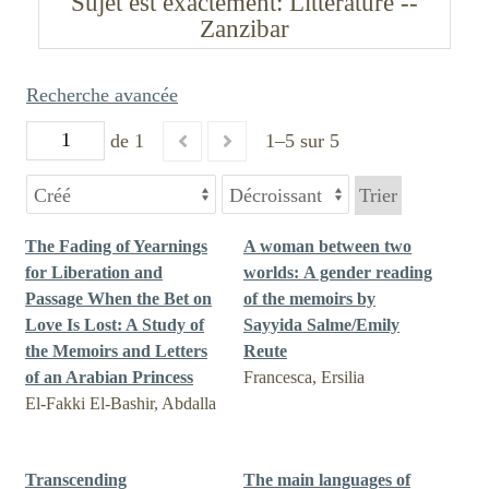
Sujet est exactement
Littérature --
Zanzibar
Recherche avancée
de 1
1–5 sur 5
Trier
The Fading of Yearnings
A woman between two
for Liberation and
worlds: A gender reading
Passage When the Bet on
of the memoirs by
Love Is Lost: A Study of
Sayyida Salme/Emily
the Memoirs and Letters
Reute
of an Arabian Princess
Francesca, Ersilia
El-Fakki El-Bashir, Abdalla
Transcending
The main languages of