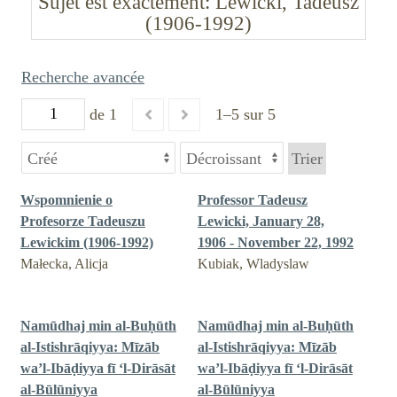
Sujet est exactement
Lewicki, Tadeusz
(1906-1992)
Recherche avancée
de 1
1–5 sur 5
Trier
Wspomnienie o
Professor Tadeusz
Profesorze Tadeuszu
Lewicki, January 28,
Lewickim (1906-1992)
1906 - November 22, 1992
Małecka, Alicja
Kubiak, Wladyslaw
Namūdhaj min al-Buḥūth
Namūdhaj min al-Buḥūth
al-Istishrāqiyya: Mīzāb
al-Istishrāqiyya: Mīzāb
wa’l-Ibāḍiyya fī ‘l-Dirāsāt
wa’l-Ibāḍiyya fī ‘l-Dirāsāt
al-Būlūniyya
al-Būlūniyya