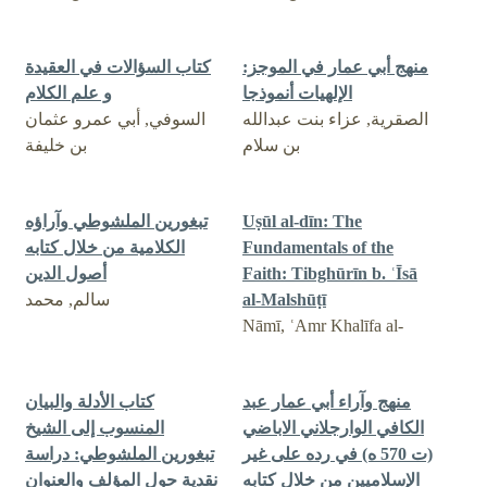
منهج أبي عمار في الموجز:
كتاب السؤالات في العقيدة
الإلهيات أنموذجا
و علم الكلام
الصقرية, عزاء بنت عبدالله
السوفي, أبي عمرو عثمان
بن سلام
بن خليفة
Uṣūl al-dīn: The
تبغورين الملشوطي وآراؤه
Fundamentals of the
الكلامية من خلال كتابه
Faith: Tibghūrīn b. ʿĪsā
أصول الدين
al-Malshūṭī
سالم, محمد
Nāmī, ʿAmr Khalīfa al-
منهج وآراء أبي عمار عبد
كتاب الأدلة والبيان
الكافي الوارجلاني الاباضي
المنسوب إلى الشيخ
(ت 570 ه) في رده على غير
تبغورين الملشوطي: دراسة
الإسلاميين من خلال كتابه
نقدية حول المؤلف والعنوان