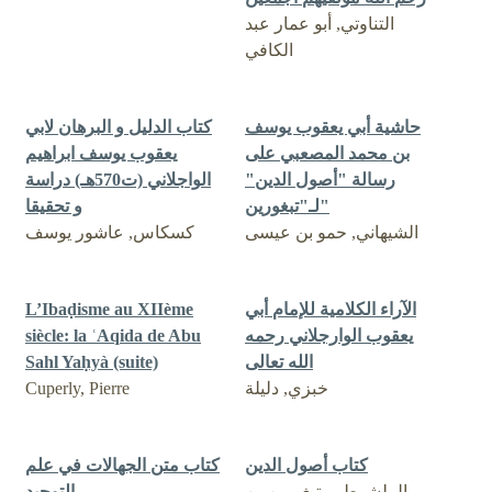
التناوتي, أبو عمار عبد
الكافي
حاشية أبي يعقوب يوسف
كتاب الدليل و البرهان لابي
بن محمد المصعبي على
يعقوب يوسف ابراهيم
رسالة "أصول الدين"
الواجلاني (ت570هـ) دراسة
لـ"تبغورين"
و تحقيقا
الشيهاني, حمو بن عيسى
كسكاس, عاشور يوسف
الآراء الكلامية للإمام أبي
L’Ibaḍisme au XIIème
یعقوب الوارجلاني رحمه
siècle: la ʿAqida de Abu
الله تعالى
Sahl Yaḥyà (suite)
خبزي, دليلة
Cuperly, Pierre
كتاب أصول الدين
كتاب متن الجهالات في علم
الملشوطي, تبغورين بن
التوحيد