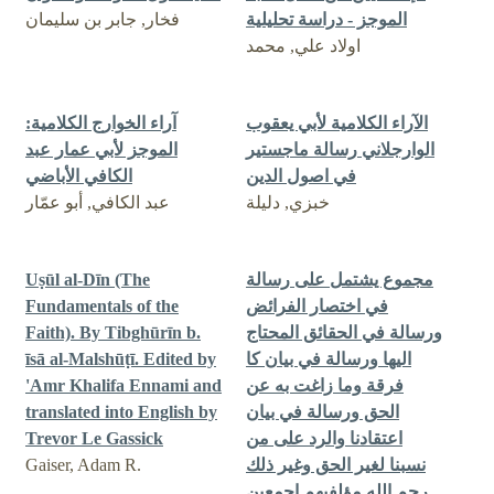
الموجز - دراسة تحليلية
فخار, جابر بن سليمان
اولاد علي, محمد
الآراء الكلامية لأبي یعقوب
آراء الخوارج الكلامية:
الوارجلاني رسالة ماجستير
الموجز لأبي عمار عبد
في اصول الدين
الكافي الأباضي
خبزي, دليلة
عبد الكافي, أبو عمّار
مجموع يشتمل على رسالة
Uṣūl al-Dīn (The
في اختصار الفرائض
Fundamentals of the
ورسالة في الحقائق المحتاج
Faith). By Tibghūrīn b.
اليها ورسالة في بيان كا
īsā al-Malshūṭī. Edited by
فرقة وما زاغت به عن
'Amr Khalifa Ennami and
الحق ورسالة في بيان
translated into English by
اعتقادنا والرد على من
Trevor Le Gassick
نسبنا لغير الحق وغير ذلك
Gaiser, Adam R.
رحم الله مؤلفيهم اجمعين