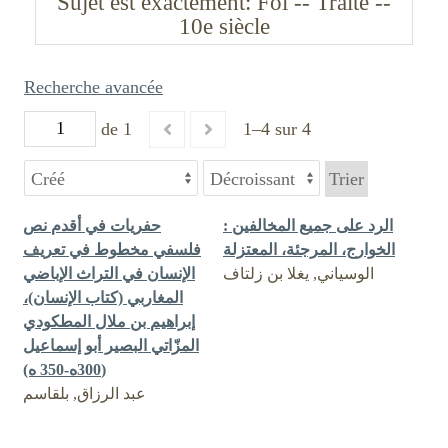
Sujet est exactement
Foi -- Traité --
10e siècle
Recherche avancée
de 1
1–4 sur 4
Trier
الرد على جميع المخالفين :‏
حفريات في أقدم نص
‏الخوارج، المرجئة، المعتزلة
فلسفي مخطوط في تعريف
الوسياني, يغلا بن زلتاف
الإنسان في التراث الإباضي
المغاربي (كتاب الإنسان)،
إبراهيم بن ملال المطكودي
المزّاتي البصير أبو إسماعيل
(300ه-350 ه)
عبد الرزاق, بلقاسم