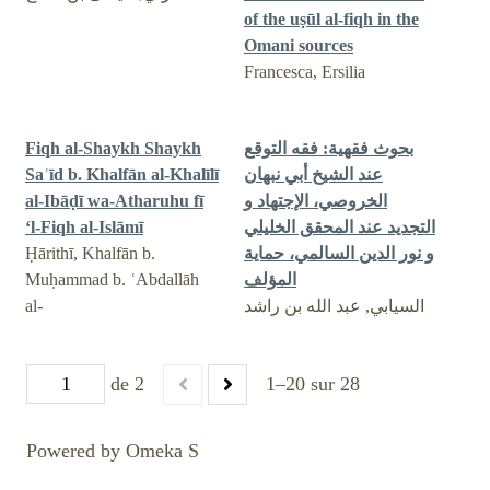
of the uṣūl al-fiqh in the
Omani sources
Francesca, Ersilia
بحوث فقهية: فقه التوقع
Fiqh al-Shaykh Shaykh
عند الشيخ أبي نبهان
Saʿīd b. Khalfān al-Khalīlī
الخروصي، الإجتهاد و
al-Ibāḍī wa-Atharuhu fī
التجديد عند المحقق الخليلي
‘l-Fiqh al-Islāmī
و نور الدين السالمي، حماية
Ḥārithī, Khalfān b.
المؤلف
Muḥammad b. ʿAbdallāh
السيابي, عبد الله بن راشد
al-
de 2
1–20 sur 28
Powered by Omeka S