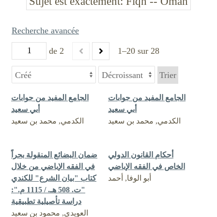
Sujet est exactement
Fiqh -- Oman
Recherche avancée
de 2
1–20 sur 28
Trier
الجامع المفيد من جوابات
الجامع المفيد من جوابات
أبي سعيد
أبي سعيد
الكدمي, محمد بن سعيد
الكدمي, محمد بن سعيد
أحكام القانون الدولي
ضمان البضائع المنقولة بحراً
الخاص في الفقه الإباضي
في الفقه الإباضي من خلال
أبو الوفا, أحمد
كتاب "بيان الشرع" للكندي
"ت. 508 هـ. / 1115 م.":
دراسة تأصيلية تطبيقية
العويدي, محمود بن سعيد