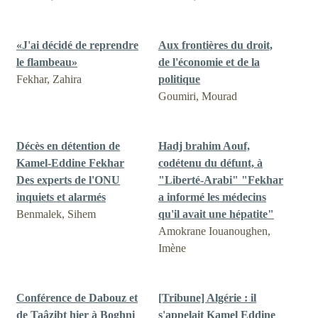
«J'ai décidé de reprendre
Aux frontières du droit,
le flambeau»
de l'économie et de la
Fekhar, Zahira
politique
Goumiri, Mourad
Décès en détention de
Hadj brahim Aouf,
Kamel-Eddine Fekhar
codétenu du défunt, à
Des experts de l'ONU
"Liberté-Arabi" "Fekhar
inquiets et alarmés
a informé les médecins
Benmalek, Sihem
qu'il avait une hépatite"
Amokrane Iouanoughen,
Imène
Conférence de Dabouz et
[Tribune] Algérie : il
de Taâzibt hier à Boghni
s'appelait Kamel Eddine