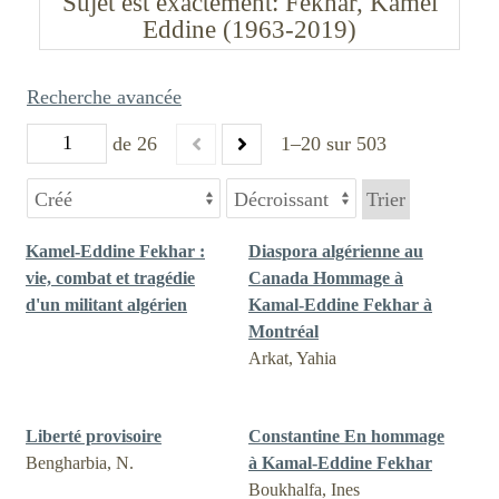
Sujet est exactement
Fekhar, Kamel
Eddine (1963-2019)
Recherche avancée
de 26
1–20 sur 503
Trier
Kamel-Eddine Fekhar :
Diaspora algérienne au
vie, combat et tragédie
Canada Hommage à
d'un militant algérien
Kamal-Eddine Fekhar à
Montréal
Arkat, Yahia
Liberté provisoire
Constantine En hommage
Bengharbia, N.
à Kamal-Eddine Fekhar
Boukhalfa, Ines