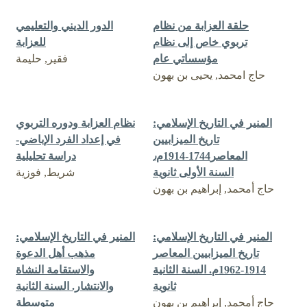
حلقة العزابة من نظام
الدور الديني والتعليمي
تربوي خاص إلى نظام
للعزابة
مؤسساتي عام
فقير, حليمة
حاج امحمد, يحيى بن بهون
‏‏المنير في التاريخ الإسلامي:
نظام العزابة ودوره التربوي
تاريخ الميزابيين
في إعداد الفرد الإباضي-
المعاصر1744-1914م٫
دراسة تحليلية
السنة الأولى ثانوية
شريط, فوزية
حاج أمحمد, إبراهيم بن بهون
‏‏المنير في التاريخ الإسلامي:
‏‏المنير في التاريخ الإسلامي:
‏تاريخ الميزابيين المعاصر
‏مذهب أهل الدعوة
1914-1962م. السنة الثانية
والاستقامة النشاة
ثانوية
والانتشار. السنة الثانية
حاج أمحمد, إبراهيم بن بهون
متوسطة