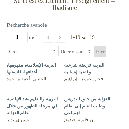
Sujet est exactement
Enseignement --
Ibadisme
Recherche avancée
de 1
1–19 sur 19
Trier
التربية فريضة شرعية
التربية الإسلامية، مفهومها،
وقضية إنسانية
أهدافها، فلسفتها
فخار, حمو بن إبراهيم
الخليلي, أحمد بن حمد
العزابة من حلق للتدريس
التربية والتعليم عند الإباضية
وطلب العلم إلى نظام
في مرحلة الظهور من خلال
اجتماعي
نظام العزابة
بن حليمة, صديق
بشيري, نذير