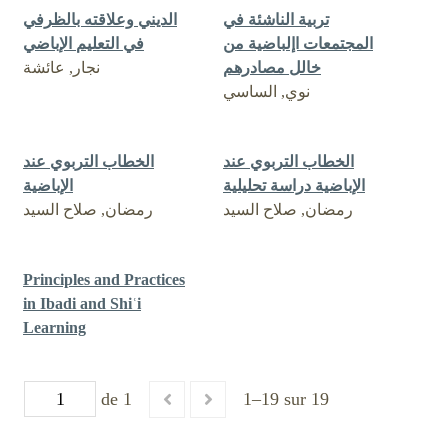
تربية الناشئة في
الديني وعلاقته بالظرفي
المجتمعات اإلباضية من
في التعليم الإباضي
خالل مصادرهم
نجار, عائشة
نوي, الساسي
الخطاب التربوي عند
الخطاب التربوي عند
الإباضية دراسة تحليلية
الإباضية
رمضان, صلاح السيد
رمضان, صلاح السيد
Principles and Practices
in Ibadi and Shiʿi
Learning
de 1
1–19 sur 19