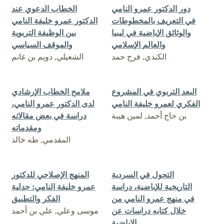
دور الدكتور عمرو النامي
الخطاب الدعوي عند
في التعريف بالمخطوطات
الدكتور عمرو خليفة النامي
والوثائق الإباضية في ليبيا
بين الوظيفة التربوية
والعالم الإسلامي
والموقف السياسي
الكندي, فرج حمد
الشعيلي, دويم بن غانم
البعد التربوي في المشروع
ملامح الخطاب الإرشادي
الفكري لعمرو خليفة النامي
لدى الدكتور عمرو النامي،
بن حاج أحمد, لمين هيبة
دراسة في بعض مقالاته
ومقدماته
المقدمي, طه خالد
التحول في السردية
المنهج الإصلاحي للدكتور
التاريخية للإباضية، دراسة
عمرو خليفة النامي: جدلية
في منهج عمرو النامي من
الفكر والتطبيق
خلال كتابه دراسات عن
موسى وعلي, علي بن أحمد
الاباضية