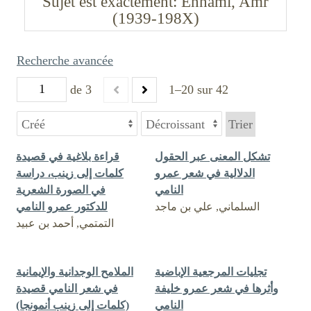
Sujet est exactement
Ennami, Amr
(1939-198X)
Recherche avancée
de 3
1–20 sur 42
Trier
تشكل المعنى عبر الحقول
قراءة بلاغية في قصيدة
الدلالية في شعر عمرو
كلمات إلى زينب، دراسة
النامي
في الصورة الشعرية
السلماني, علي بن ماجد
للدكتور عمرو النامي
التمتمي, أحمد بن عبيد
تجليات المرجعية الإباضية
الملامح الوجدانية والإيمانية
وأثرها في شعر عمرو خليفة
في شعر النامي قصيدة
النامي
(كلمات إلى زينب أنمونجا)