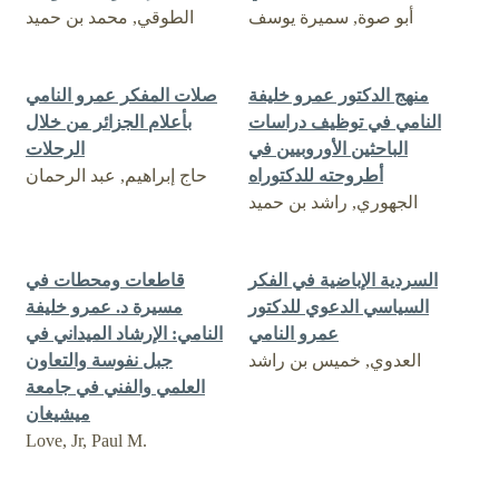
أبو صوة, سميرة يوسف
الطوقي, محمد بن حميد
منهج الدكتور عمرو خليفة
صلات المفكر عمرو النامي
النامي في توظيف دراسات
بأعلام الجزائر من خلال
الباحثين الأوروبيين في
الرحلات
أطروحته للدكتوراه
حاج إبراهيم, عبد الرحمان
الجهوري, راشد بن حميد
السردية الإباضية في الفكر
قاطعات ومحطات في
السياسي الدعوي للدكتور
مسيرة د. عمرو خليفة
عمرو النامي
النامي: الإرشاد الميداني في
العدوي, خميس بن راشد
جبل نفوسة والتعاون
العلمي والفني في جامعة
ميشيغان
Love, Jr, Paul M.