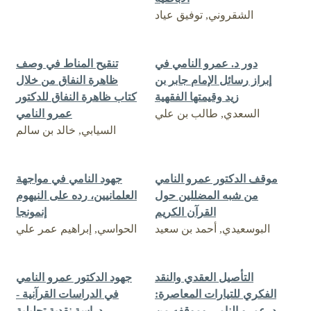
الشقروني, توفيق عياد
دور د. عمرو النامي في
تنقيح المناط في وصف
إبراز رسائل الإمام جابر بن
ظاهرة النفاق من خلال
زيد وقيمتها الفقهية
كتاب ظاهرة النفاق للدكتور
السعدي, طالب بن علي
عمرو النامي
السيابي, خالد بن سالم
موقف الدكتور عمرو النامي
جهود النامي في مواجهة
من شبه المضللين حول
العلمانيين، رده على النيهوم
القرآن الكريم
إنمونجا
البوسعيدي, أحمد بن سعيد
الحواسي, إبراهيم عمر علي
التأصيل العقدي والنقد
جهود الدكتور عمرو النامي
الفكري للتيارات المعاصرة:
في الدراسات القرآنية -
د. عمرو النامي وموقفه من
دراسة نقدية تحليلية