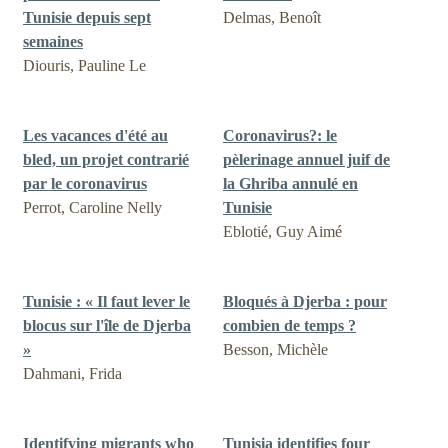
Tunisie depuis sept
Delmas, Benoît
semaines
Diouris, Pauline Le
Les vacances d'été au
Coronavirus?: le
bled, un projet contrarié
pèlerinage annuel juif de
par le coronavirus
la Ghriba annulé en
Perrot, Caroline Nelly
Tunisie
Eblotié, Guy Aimé
Tunisie : « Il faut lever le
Bloqués à Djerba : pour
blocus sur l'île de Djerba
combien de temps ?
»
Besson, Michèle
Dahmani, Frida
Identifying migrants who
Tunisia identifies four