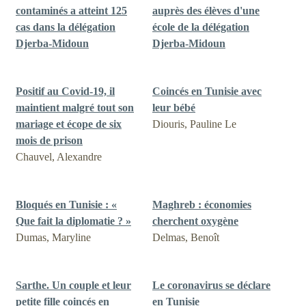
contaminés a atteint 125
auprès des élèves d'une
cas dans la délégation
école de la délégation
Djerba-Midoun
Djerba-Midoun
Positif au Covid-19, il
Coincés en Tunisie avec
maintient malgré tout son
leur bébé
mariage et écope de six
Diouris, Pauline Le
mois de prison
Chauvel, Alexandre
Bloqués en Tunisie : «
Maghreb : économies
Que fait la diplomatie ? »
cherchent oxygène
Dumas, Maryline
Delmas, Benoît
Sarthe. Un couple et leur
Le coronavirus se déclare
petite fille coincés en
en Tunisie