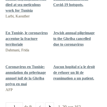
died at sea meticulous
Covid-19 hotspots.
work for Tunisia
Larbi, Kaouther
En Tunisie, le coronavirus
Jewish annual pilgrimage
accentue la fracture
to the Ghriba cancelled
territoriale
due to coronavirus
Dahmani, Frida
Coronavirus en Tunisie:
Aucun hopital n'a le droit
annulation du pèlerinage
de refuser un lit de
annuel juif de la Ghriba
reanimation a un patient.
prévu en mai
AFP
de 9
1–20 sur 162