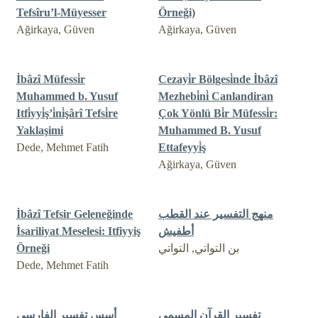
Tefsîru’l-Müyesser
Örneği)
Ağirkaya, Güven
Ağirkaya, Güven
İbâzî Müfessi̇r
Cezayi̇r Bölgesi̇nde İbâzî
Muhammed b. Yusuf
Mezhebi̇ni̇ Canlandiran
Itfi̇yyi̇ş’i̇ni̇şârî Tefsi̇re
Çok Yönlü Bi̇r Müfessi̇r:
Yaklaşimi
Muhammed B. Yusuf
Dede, Mehmet Fatih
Ettafeyyi̇ş
Ağirkaya, Güven
منهج التفسير عند القطب
İbâzî Tefsir Geleneğinde
أطفيش
İsariliyat Meselesi: Itfiyyiş
بن التواتي, التواتي
Örneği
Dede, Mehmet Fatih
تفسير القرآن المسمى
أسس تفسير الفارسي