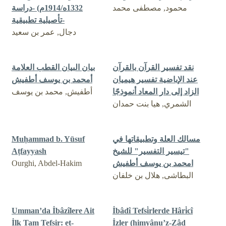
محمود, مصطفى محمد
1332ه/1914م) -دراسة
تأصيلية تطبيقية-
دجال, عمر بن سعيد
نقد تفسير القرآن بالقرآن
‏بيان البيان القطب العلامة
عند الإباضية تفسير هيميان
أمحمد بن يوسف أطفيش
الزاد إلى دار المعاد أنموذجًا
أطفيش, محمد بن يوسف
الشمري, هيا بنت حمدان
مسالك العلة وتطبيقاتها في
Muḥammad b. Yūsuf
"تيسير التفسير" للشيخ
Aṭfayyash
امحمد بن يوسف أطفيش
Ourghi, Abdel-Hakim
البطاشى, هلال بن خلفان
Umman’da İbâzîlere Ait
İbâdî Tefsi̇rlerde Hâri̇cî
İlk Tam Tefsir: et-
İzler (himyânu’z-Zâd