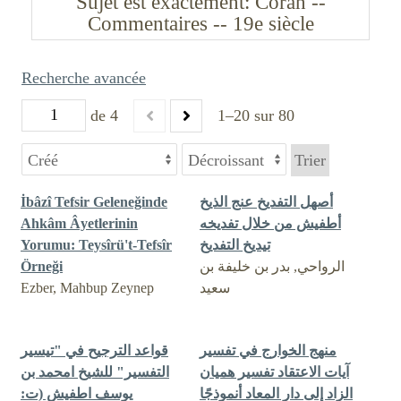
Sujet est exactement
Coran --
Commentaires -- 19e siècle
Recherche avancée
de 4
1–20 sur 80
Trier
أصهل التفديخ عنج الذيخ
İbâzî Tefsir Geleneğinde
أطفيش من خلال تفديخه
Ahkâm Âyetlerinin
تيديخ التفديخ
Yorumu: Teysîrü't-Tefsîr
الرواحي, بدر بن خليفة بن
Örneği
سعيد
Ezber, Mahbup Zeynep
منهج الخوارج في تفسير
قواعد الترجيح في "تيسير
آيات الاعتقاد تفسير هميان
التفسير" للشيخ امحمد بن
الزاد إلى دار المعاد أنموذجًا
يوسف اطفيش (ت: