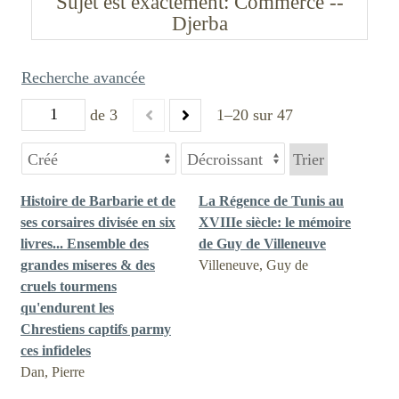
Sujet est exactement
Commerce --
Djerba
Recherche avancée
de 3
1–20 sur 47
Trier
Histoire de Barbarie et de
La Régence de Tunis au
ses corsaires divisée en six
XVIIIe siècle: le mémoire
livres... Ensemble des
de Guy de Villeneuve
grandes miseres & des
Villeneuve, Guy de
cruels tourmens
qu'endurent les
Chrestiens captifs parmy
ces infideles
Dan, Pierre