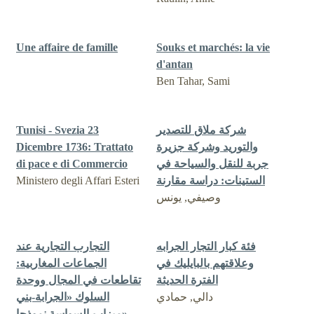
Une affaire de famille
Souks et marchés: la vie
d'antan
Ben Tahar, Sami
Tunisi - Svezia 23
شركة ملاق للتصدير
Dicembre 1736: Trattato
والتوريد وشركة جزيرة
di pace e di Commercio
جربة للنقل والسياحة في
Ministero degli Affari Esteri
الستينات: دراسة مقارنة
وصيفي, يونس
فئة كبار التجار الجرابه
التجارب التجارية عند
وعلاقتهم بالبايليك في
الجماعات المغاربية:
الفترة الحديثة
تقاطعات في المجال ووحدة
دالي, حمادي
السلوك «الجرابة-بني
ميزاب-السواسة نموذجا»