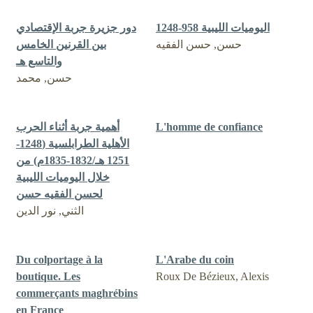
اليوميات الليبية 958-1248
دور جزيرة جربة الإقتصادي
حسن, حسن الفقيه
بين القرنين الخامس
والتاسع هـ
حسن, محمد
أهمية جربة أثناء الحرب
L'homme de confiance
الأهلية الطرابلسية (1248-
1251 هـ/1832-1835م) من
خلال اليوميات الليبية
لحسن الفقيه حسن
الثني, نور الدين
Du colportage à la
L'Arabe du coin
boutique. Les
Roux De Bézieux, Alexis
commerçants maghrébins
en France