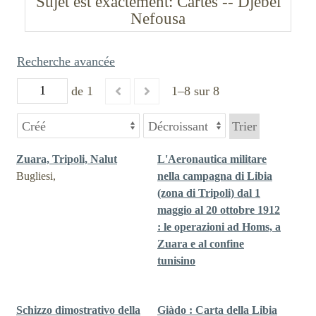
Sujet est exactement
Cartes -- Djebel
Nefousa
Recherche avancée
de 1
1–8 sur 8
Trier
Zuara, Tripoli, Nalut
L'Aeronautica militare
Bugliesi,
nella campagna di Libia
(zona di Tripoli) dal 1
maggio al 20 ottobre 1912
: le operazioni ad Homs, a
Zuara e al confine
tunisino
Schizzo dimostrativo della
Giàdo : Carta della Libia