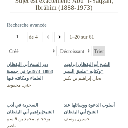
Sujet est exactement
Abū ‘l-Yaqẓān,
Ibrāhim (1888-1973)
Recherche avancée
de 4
1–20 sur 61
Trier
الشيخ أبو اليقظان إبراهيم
دور الشيخ أبي اليقظان
وكتابه "ملحق السير"
(1888- 1973م) في جمعية
بحاز, إبراهيم بن بكير
العلماء ومكانته فيها
حني, محفوظ
أسلوب الدعوة ووسائلها عند
السخرية في أدب
الشيخ أبي اليقظان
الشيخإبراهيم أبي اليقظان
حسين, يوسف
بوحجام, محمد بن قاسم
ناصر