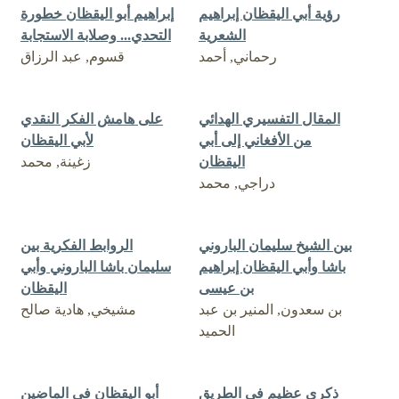
رؤية أبي اليقظان إبراهيم
إبراهيم أبو اليقظان خطورة
الشعرية
التحدي... وصلابة الاستجابة
رحماني, أحمد
قسوم, عبد الرزاق
المقال التفسيري الهدائي
على هامش الفكر النقدي
من الأفغاني إلى أبي
لأبي اليقظان
اليقظان
زغينة, محمد
دراجي, محمد
بين الشيخ سليمان الباروني
الروابط الفكرية بين
باشا وأبي اليقظان إبراهيم
سليمان باشا الباروني وأبي
بن عيسى
اليقظان
بن سعدون, المنير بن عبد
مشيخي, هادية صالح
الحميد
ذكرى عظيم في الطريق
أبو اليقظان في الماضِين