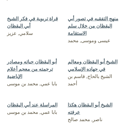
منهج التفقيه في تصور أبي
قراة تربوية في فكر الشيخ
اليقظان من خلال سلم
أبي اليقظان
الاستقامة
سلامي, عزيز
عيسى وموسى, محمد
الشيخ أبو اليقظان ومعالم
أبو اليقظان حياته ومصادر
في جهاده الإسلامي
ترجمته من معجم أعلام
الشيخ بالحاج, قاسم بن
الإباضية
أحمد
بابا عمي, محمد بن موسى
الشيخ أبو اليقظان هكذا
المراسلة عند أبي اليقظان
عرفته
بابا عمي, محمد بن موسى
ناصر, محمد صالح