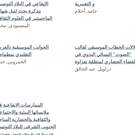
و التعبيرية
الإيقاعي في البلاد التونسي
حامد, أحلام
مذكرة بحث لنيل شهاد
الماجستير في العلوم الثقاف
المصمودي, محم
الات الخطاب الموسيقي لقالب
الجوانب الموسيقية بالع
"الصوت" النسائي البدوي في
التقليدي بمطما
الحمروني, حن
دراويل, عبد الخالق
الممارسات الايقاعية 
ملابساتها البيئية والاجتماع
والثقافية والحضارية السا
الجنوبى الشرقى للبلاد التونس
جزيرة جربة وجرجيس وسدي