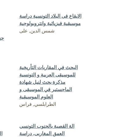
الايقاع فى البلاد التونسية دراسة
موسيقية فيزيائية وانتروبولوجية
شمس الدين, على
جغ
البحث في المقاربات التأريخية
للموسيقى العربية و التونسية
مذكرة بحث لنيل شهادة
الماجستير في الموسيقى و
العلوم الموسيقية
الطرابلسي, فراس
الة القصبة بالجنوب التونسى
العمق المغاربى, دراسة
ال