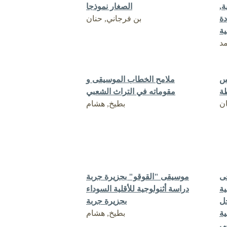
ة,
الصغار نموذجا
ة
بن فرجاني, حنان
ية
د
رس
ملامح الخطاب الموسيقى و
طة
مقوماته في التراث الشعبي
ان
بطيخ, هشام
فى
موسيقى "القوقو" بجزيرة جربة
ية
دراسة أثنولوجية للأقلية السوداء
حل
بجزيرة جربة
ية
بطيخ, هشام
ى