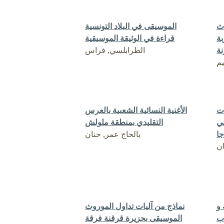
اث
الموسيقى في البلاد التونسية
بة
قراءة في الوثيقة الموسيقية
نة
الطرابلسي, فراس
م
ت
الأغنية النسائية الشعبية بالعرس
ني
التقليدي بمنطقة ملولش
ا
بالحاج عمر, حنان
ن
 و
نماذج من آليات تداول الموروث
ب
الموسيقى بجزيرة قرقنة فرقة