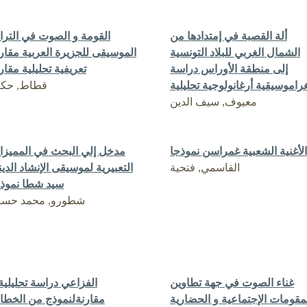
ألة القصبة في إمتدادها من
القومة و الصوت في التر
الشمال الغربي للبلاد التونسية
الموسيقى للجزيرة العربية مقار
إلى منطقة الأوراس دراسة
تعريفية تحليلية مقار
راموسيقية أرغانولوجية تحليلية
قطاط, حكي
معيوف, سيف الدين
الأغنية الشعبية غمراسن نموذجا
مدخل إلي البحث في المميزا
القاسمي, فتحية
التعبيرية لموسيقى الإنشاد الدي
سيد شطا نموذج
شطورو, محمد حسا
غناء الصوت في جهة تطاوين
الفزاعي دراسة تحليلية
مقومات الإجتماعية و الحضارية
مقارنةلنموذج من الخطا