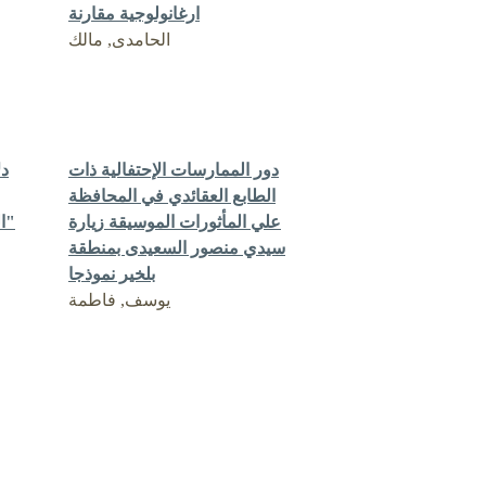
ارغانولوجية مقارنة
الحامدى, مالك
دور الممارسات الإحتفالية ذات
دل
الطابع العقائدي في المحافظة
علي المأثورات الموسيقة زيارة
الفضاء الحضاري لمنطقة نفزاوة"
سيدي منصور السعيدى بمنطقة
بلخير نموذجا
يوسف, فاطمة