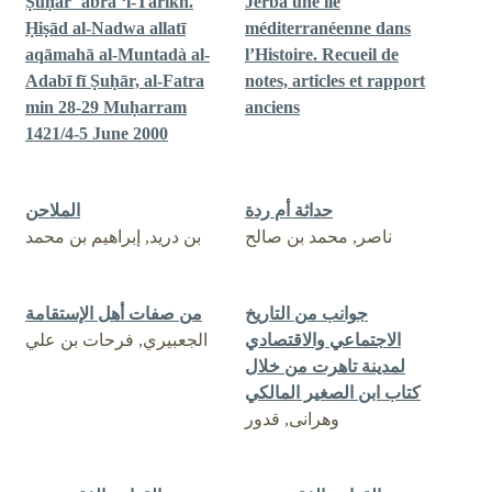
Ṣuḥār ʿabra ‘l-Tārīkh.
Jerba une île
Ḥiṣād al-Nadwa allatī
méditerranéenne dans
aqāmahā al-Muntadà al-
l’Histoire. Recueil de
Adabī fī Ṣuḥār, al-Fatra
notes, articles et rapport
min 28-29 Muḥarram
anciens
1421/4-5 June 2000
حداثة أم ردة
الملاحن
ناصر, محمد بن صالح
بن دريد, إبراهيم بن محمد
جوانب من التاريخ
من صفات أهل الإستقامة
الاجتماعي والاقتصادي
الجعبيري, فرحات بن علي
لمدينة تاهرت من خلال
كتاب ابن الصغير المالكي
وهرانى, قدور