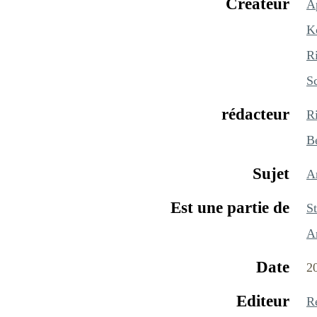
Créateur
A
K
Ri
S
rédacteur
Ri
B
Sujet
A
Est une partie de
S
A
Date
2
Editeur
R