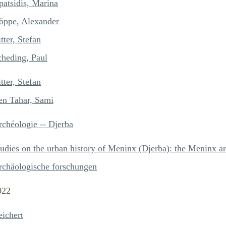
patsidis, Marina
öppe, Alexander
tter, Stefan
cheding, Paul
tter, Stefan
en Tahar, Sami
rchéologie -- Djerba
tudies on the urban history of Meninx (Djerba): the Meninx a
rchäologische forschungen
022
eichert