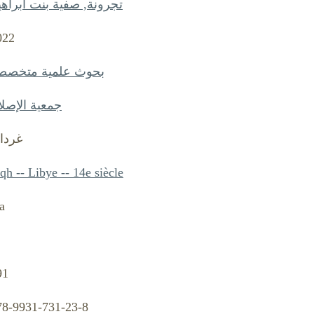
تجرونة, صفية بنت ابراهي
022
بحوث علمية متخصص
جمعية الإصلا
غرداي
qh -- Libye -- 14e siècle
a
91
78-9931-731-23-8