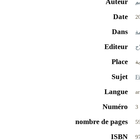
Auteur
م
Date
2
Dans
ة
Editeur
ح
Place
ة
Sujet
Fi
Langue
ar
Numéro
3
nombre de pages
5
ISBN
9