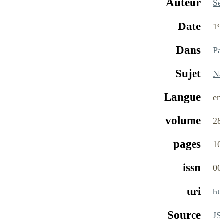
Auteur
S
Date
1
Dans
P
Sujet
N
Langue
e
volume
2
pages
1
issn
0
uri
ht
Source
J