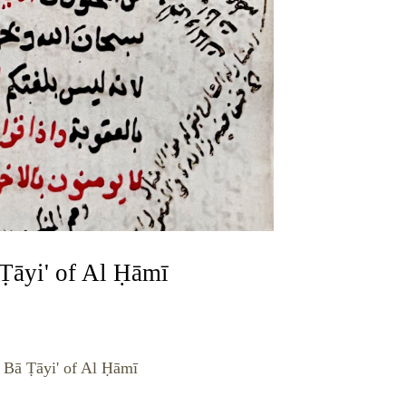
Ṭāyi' of Al Ḥāmī
 Bā Ṭāyi' of Al Ḥāmī