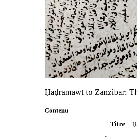
Ḥaḍramawt to Zanzibar: Th
Contenu
Titre
Ḥ