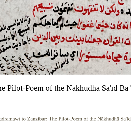
e Pilot-Poem of the Nākhudhā Sa'īd Bā 
aḍramawt to Zanzibar: The Pilot-Poem of the Nākhudhā Sa'īd