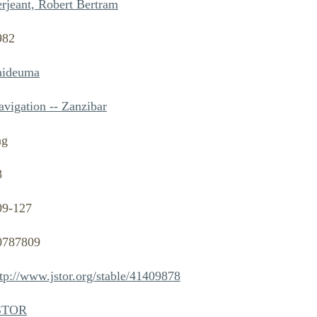
erjeant, Robert Bertram
982
aideuma
avigation -- Zanzibar
ng
8
09-127
0787809
tp://www.jstor.org/stable/41409878
STOR