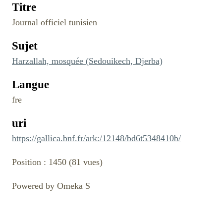
Titre
Journal officiel tunisien
Sujet
Harzallah, mosquée (Sedouikech, Djerba)
Langue
fre
uri
https://gallica.bnf.fr/ark:/12148/bd6t5348410b/
Position :
1450
(
81
vues)
Powered by Omeka S