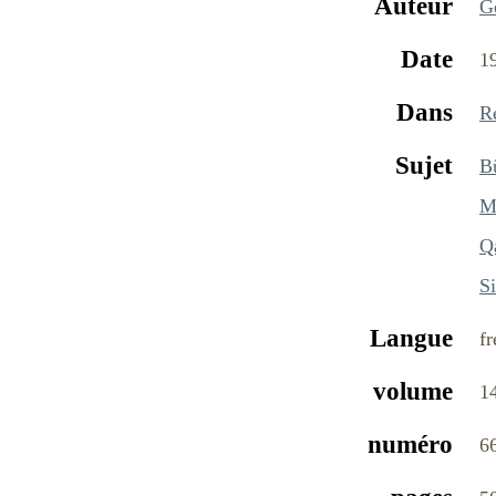
Auteur
G
Date
1
Dans
R
Sujet
B
M
Q
S
Langue
fr
volume
1
numéro
6