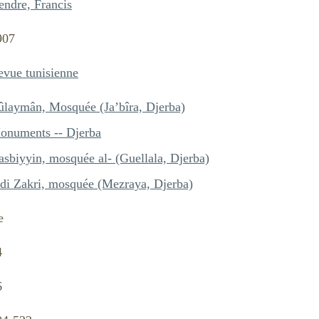
endre, Francis
907
evue tunisienne
ûlaymân, Mosquée (Ja’bîra, Djerba)
onuments -- Djerba
asbiyyin, mosquée al- (Guellala, Djerba)
idi Zakri, mosquée (Mezraya, Djerba)
e
4
6