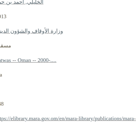
الخليلي, أحمد بن حم
013
وزارة الأوقاف والشؤون الديني
مسق
twas -- Oman -- 2000-....
a
48
tps://elibrary.mara.gov.om/en/mara-library/publications/mara