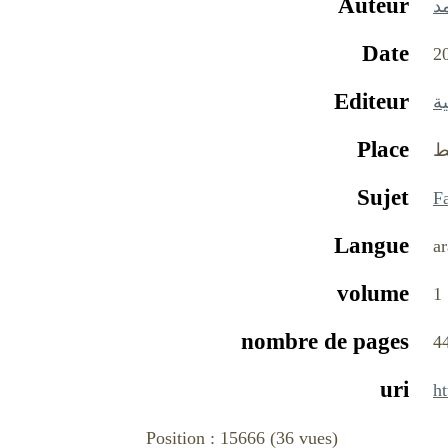
Auteur
د
Date
2
Editeur
ة
Place
ط
Sujet
Fa
Langue
ar
volume
1
nombre de pages
4
uri
ht
Position :
15666
(
36
vues)