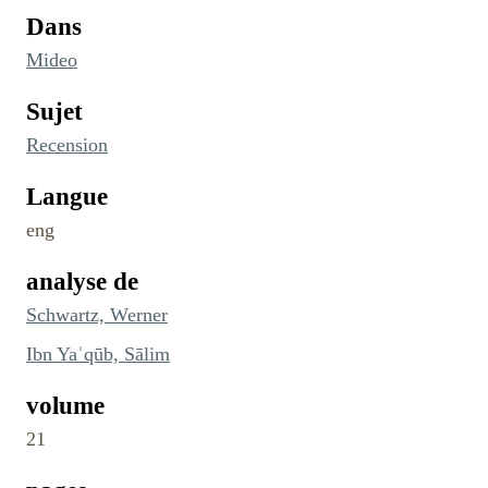
Dans
Mideo
Sujet
Recension
Langue
eng
analyse de
Schwartz, Werner
Ibn Yaʿqūb, Sālim
volume
21