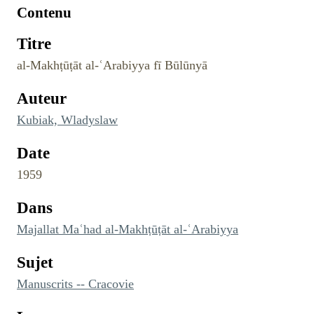
Contenu
Titre
al-Makhṭūṭāt al-ʿArabiyya fī Būlūnyā
Auteur
Kubiak, Wladyslaw
Date
1959
Dans
Majallat Maʿhad al-Makhṭūṭāt al-ʿArabiyya
Sujet
Manuscrits -- Cracovie