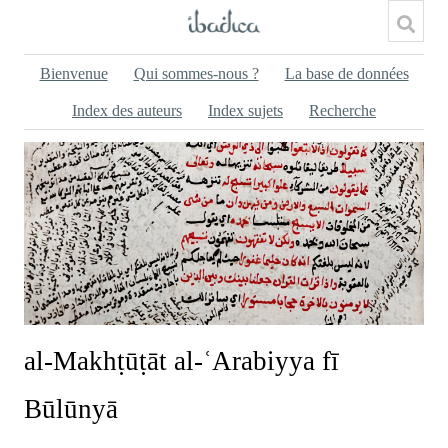
Bienvenue
Qui sommes-nous ?
La base de données
Index des auteurs
Index sujets
Recherche
al-Makhṭūṭāt al-ʿArabiyya fī
Būlūnyā