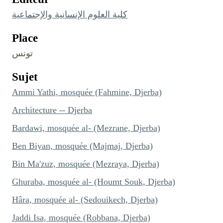
كلية العلوم الإنسانية والإجتماعية
Place
تونس
Sujet
Ammi Yathi, mosquée (Fahmine, Djerba)
Architecture -- Djerba
Bardawi, mosquée al- (Mezrane, Djerba)
Ben Biyan, mosquée (Majmaj, Djerba)
Bin Ma'zuz, mosquée (Mezraya, Djerba)
Ghuraba, mosquée al- (Houmt Souk, Djerba)
Hâra, mosquée al- (Sedouikech, Djerba)
Jaddi Isa, mosquée (Robbana, Djerba)