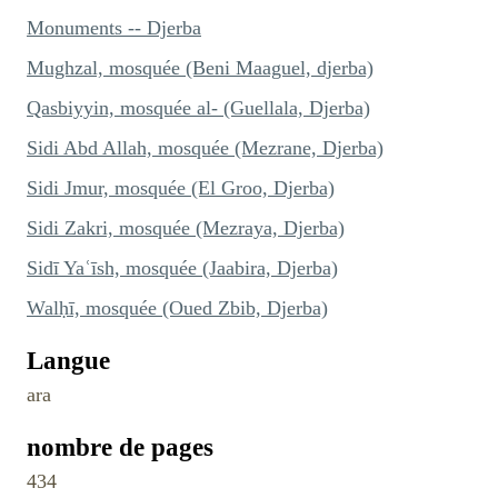
Monuments -- Djerba
Mughzal, mosquée (Beni Maaguel, djerba)
Qasbiyyin, mosquée al- (Guellala, Djerba)
Sidi Abd Allah, mosquée (Mezrane, Djerba)
Sidi Jmur, mosquée (El Groo, Djerba)
Sidi Zakri, mosquée (Mezraya, Djerba)
Sidī Yaʿīsh, mosquée (Jaabira, Djerba)
Walḥī, mosquée (Oued Zbib, Djerba)
Langue
ara
nombre de pages
434