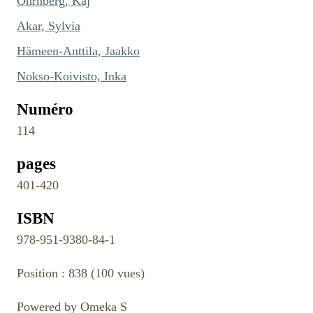
Öhrnberg, Kaj
Akar, Sylvia
Hämeen-Anttila, Jaakko
Nokso-Koivisto, Inka
Numéro
114
pages
401-420
ISBN
978-951-9380-84-1
Position :
838
(
100
vues)
Powered by Omeka S