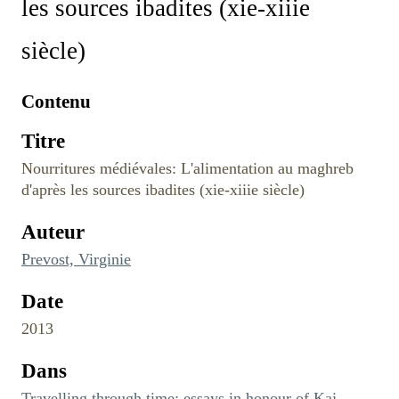
les sources ibadites (xie-xiiie
siècle)
Contenu
Titre
Nourritures médiévales: L'alimentation au maghreb
d'après les sources ibadites (xie-xiiie siècle)
Auteur
Prevost, Virginie
Date
2013
Dans
Travelling through time: essays in honour of Kaj