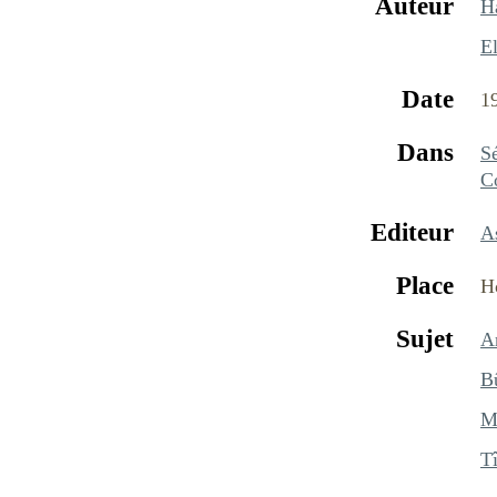
Auteur
H
El
Date
1
Dans
Sé
C
Editeur
A
Place
H
Sujet
Ar
B
M
T