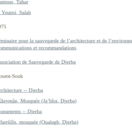
antous, Tahar
 Younsi, Salah
975
minaire pour la sauvegarde de l’architecture et de l’environ
ommunications et recommandations
ssociation de Sauvegarde de Djerba
oumt-Souk
chitecture -- Djerba
ûlaymân, Mosquée (Ja’bîra, Djerba)
onuments -- Djerba
îfarrûjîn, mosquée (Oualagh, Djerba)