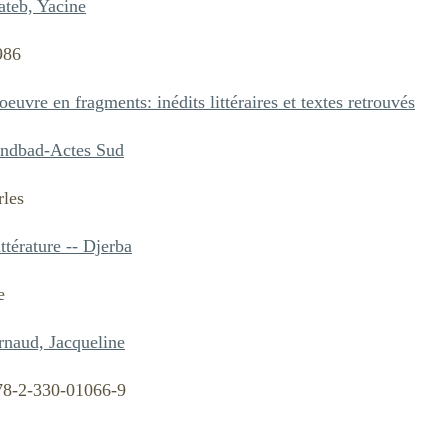
ateb, Yacine
986
oeuvre en fragments: inédits littéraires et textes retrouvés
indbad-Actes Sud
rles
ttérature -- Djerba
e
rnaud, Jacqueline
78-2-330-01066-9