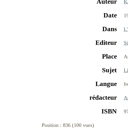
Auteur
K
Date
1
Dans
L'
Editeur
S
Place
A
Sujet
Li
Langue
fr
rédacteur
A
ISBN
9
Position :
836
(
100
vues)